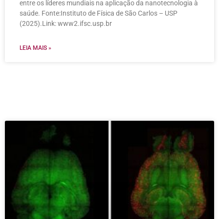
entre os líderes mundiais na aplicação da nanotecnologia à
saúde. Fonte:Instituto de Física de São Carlos – USP
(2025).Link: www2.ifsc.usp.br
LEIA MAIS »