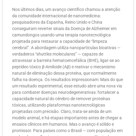
Nos últimos dias, um avanço científico chamou a atenção
da comunidade internacional de nanomedicina:
pesquisadores da Espanha, Reino Unido e China
conseguiram reverter sinais da Doença de Alzheimer em
camundongos usando uma terapia nanotecnológica
projetada para restaurar a capacidade de “limpeza
cerebral”. A abordagem utiliza nanopartículas bioativas —
verdadeiros “shuttles moleculares” — capazes de
atravessar a barreira hematoencefálica (BHE), ligar-se ao
peptídeo tóxico β-Amiloide (Aβ) e reativar o mecanismo
natural de eliminação dessa proteína, que normalmente
falha na doença. Os resultados impressionam: Mais do que
um resultado experimental, esse estudo abre uma nova via
para combater doenças neurodegenerativas: fortalecer a
capacidade natural do cérebro de remover proteínas
tóxicas, utilizando plataformas nanotecnológicas
projetadas com precisão. Claro, trata-se ainda de um
modelo animal, e há etapas importantes antes de chegar a
ensaios clínicos em humanos. Mas o avanço é sólido e
promissor. Para países como o Brasil — com população em